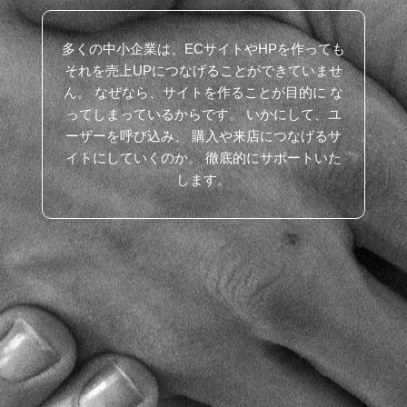
多くの中小企業は、ECサイトやHPを作っても
それを売上UPにつなげることができていませ
ん。
なぜなら、サイトを作ることが目的に
な
ってしまっているからです。
いかにして、ユ
ーザーを呼び込み、
購入や来店につなげるサ
イトにしていくのか。
徹底的にサポートいた
します。